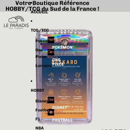
Ignorer et passer au contenu
Votre Boutique Référence
HOBBY/TCG du Sud de la France !
Passer aux informations sur le produit
ACCUEIL
TCG/TCC
Pokémon
Pokémon
POKÉMON
One
One
Piece
Piece
ONE
PIECE
Lorcana
HOBBY
Disney
Disney
DISNEY
Football
Football
F1
FOOTBALL
NBA