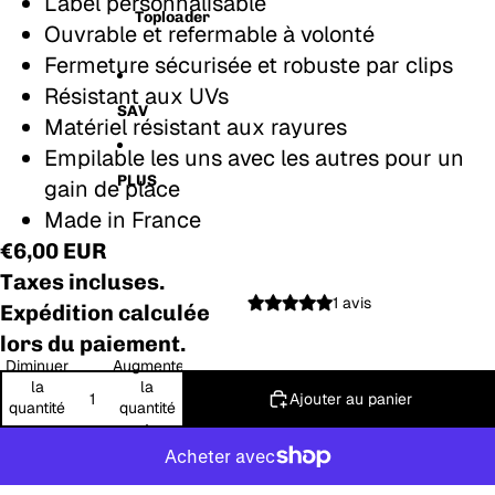
Label personnalisable
Toploader
Ouvrable et refermable à volonté
Fermeture sécurisée et robuste par clips
Résistant aux UVs
SAV
Matériel résistant aux rayures
Empilable les uns avec les autres pour un
PLUS
gain de place
Made in France
€6,00 EUR
Taxes incluses.
1 avis
Expédition calculée
lors du paiement.
Diminuer
Augmenter
la
la
Ajouter au panier
quantité
quantité