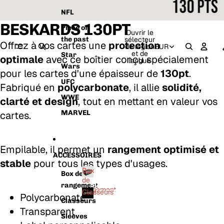
NFL
BESKARDS 130PT
Piece of
Ouvrir le
sélecteur
the past
Offrez à vos cartes une
protection
de région
EUR
et de
Star
optimale
avec ce boîtier conçu spécialement
langue
Wars
pour les cartes d'une épaisseur de
130pt
.
UFC
Fabriqué en
polycarbonate
, il allie
solidité,
WWE
clarté et design
, tout en mettant en valeur vos
MARVEL
cartes.
Empilable, il permet un
rangement optimisé et
ACCESSOIRES
stable
pour tous les types d'usages.
Box
Box de
de
BOX DE
rangement
rangement
Classeurs
RANGEMENT
Polycarbonate
Classeurs
CLASSEURS
Transparent
Sleeves